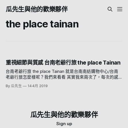
瓜先生與他的歡樂夥伴
the place tainan
重視細節與質感 台南老爺行旅 the place Tainan
台南老爺行旅 the place Tainan 就是台南南紡購物中心/台南
老爺行旅怎麼樣呢？我們來看看 其實我來兩次了，每次的感
受都很不錯，從大廳check in 報到，入房開始 你就可以感受
By 瓜先生
14 4月 2019
到設計的用心與細節 老爺酒店集團旗下風格設計品牌「老爺
行旅」，以the place為名，強調與飯店所在地意象文化的深度
連結。首發作品座落於台灣最有故事的台南，於2014年年底開
幕，為集團內第12家飯店。 與一般老爺度假酒店不同的是，
老爺行旅走的是在地路線，以台南當地的特色出發 台南老爺
瓜先生與他的歡樂夥伴
行旅，由荷蘭Mecanoo建築師事務所操刀，並邀約英國dpa燈
光設計顧問等國際級團隊共同合作，以新舊融合作為主軸，大
Sign up