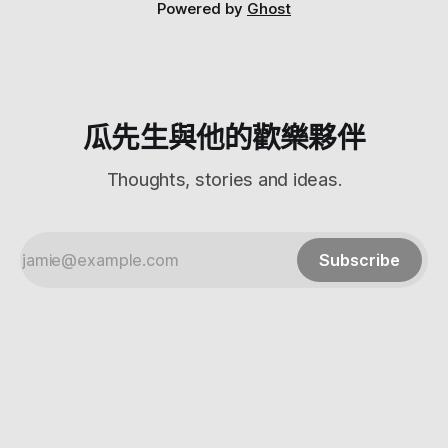
量使用窗花、磚瓦、木材等元素，讓台南的地貌、傳統意象透
Powered by
Ghost
過現代摩登的設計在飯店內重現。 所以你可以在飯店內看到
很多台南當地的元素（窗花、磚瓦、木材、花布等等） 台南
老爺行旅著重於當地文化的呈獻，因此特於館內設有共120坪
的展覽空間，並於大廳一隅成立甘情商號設計產品店，精選在
地設計師與職人的傑作，推薦質感的設計作品與工藝好物，讓
文化透過深刻設計，在旅人的來往間傳遞交流。 可以在每層
瓜先生與他的歡樂夥伴
樓的電梯
Thoughts, stories and ideas.
Subscribe