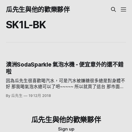
瓜先生與他的歡樂夥伴
SK1L-BK
澳洲SodaSparkle 氣泡水機 - 便宜意外的還不錯
啦
因為瓜先生很喜歡喝汽水，可是汽水被嫌糖很多總是對身體不
好 那我喝氣泡水總可以了吧~~~~~ 所以就買了這台 那市面上
這麼多氣泡水機，為什麼我會賣這台呢？ 很簡單 因為他最便
By 瓜先生
19 12月 2018
宜。 反正我想氣泡水不都差不多?應該還好吧 不過Google有
上過新聞，好像爆炸過（驚 但是後來設計好像有改，瓶子有
加強過應該沒問題吧吧吧吧吧 至少我用了兩個月還沒爆炸
啦.... 來 開箱 付了瓶子，打氣用的棒子，還有蓋子跟五個鋼瓶
瓜先生與他的歡樂夥伴
這是打氣筒的頭，CO2鋼瓶就是從這灌進去 鋼瓶要裝在這個洞
裏面 打氣的桶子 鋼瓶本人長這樣，很小一罐 那就話不多說，
Sign up