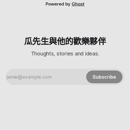
來試用看看 首先要先把水加到瓶身上標示的線，太多的話打
Powered by
Ghost
氣會滿出來 說明書有很強調不能用溫水，不能把加過氣的水
再加氣 然後把二氧化碳鋼瓶裝進去 這要用力壓一下才會進
去，讓整支鋼瓶都進去 裝進去之後把蓋子鎖好，用力轉一下
就會把二氧化碳打進去 他會撲疵很大一聲，第一次用應該會
嚇到 如果你瓶子沒蓋緊水就會噴出來，壓力太大也會透過瓶
蓋來洩壓 打完之後可以換上他附的蓋子，才不會漏氣
瓜先生與他的歡樂夥伴
https://imgur.com/hGcTvRJ
Thoughts, stories and ideas.
Subscribe