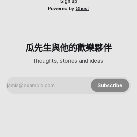
是 底座的磁力很強 ，幾乎可以吸在任何地方 然後在他強調的
Sign up
1080p畫質方面 我完全感覺不到XDDDDDD 給大家看一下他拍
Powered by
Ghost
的圖 記憶卡原圖直出喔 這個鋸齒，這個方格，這個畫質...跟
我說有1080p? 那有一個我買他很重要的點是，可以拍縮時攝
影 縮時攝影的功能很貼心 但是不知道是bug還是怎樣，我拍
的縮時無法從手機看到 一定要拔記憶卡下來讀，才可以讀得
到檔案 然後滿心期待的看了影片 . ...... 尼瑪這畫質 小方，你還
是做監視攝影機就好了吧。 然而做監視攝影機，
瓜先生與他的歡樂夥伴
Thoughts, stories and ideas.
Subscribe