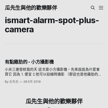
瓜先生與他的歡樂夥伴
ismart-alarm-spot-plus-
camera
有點雞肋的 - 小方攝影機
小米三連發欸我的天 這次是小方攝影機，先來說說為什麼會
買它 因為 1. 便宜 2.他可以拍縮時攝影 （那這也是他雞肋的地
方） 先說結論好了，如果你需要一個便宜的監視攝影機，不
By 瓜先生
28 5月 2018
用什麼功能，可以從網路看 那可以買小方 因為他其他功能都
是 堪用而已。 包裝長這樣，很小米 裡面就放著攝影機跟充電
線、變壓器 從一旁的變壓器可以看得出來本體真的很小一顆
背面就是喇叭、傳輸線接孔、狀態指示燈（記憶卡藏在下面）
瓜先生與他的歡樂夥伴
他的特色就是底座可以展開，把鏡頭舉起來 這邊有個優點就