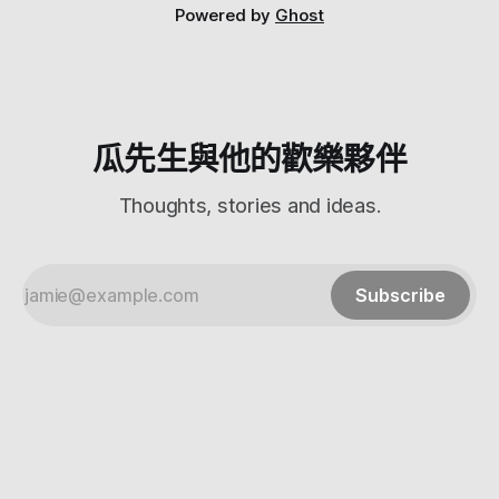
那饗饗跟饗食天堂最大的不同除了食材不一樣之外，這個景色
Powered by
Ghost
也是一大賣點 因為在微風信義46樓，所以可以完整的看到台
北101與對面的微風南山 通常瓜先生都是從101裡面看出來，
難得有機會可以反著看當然要看一下 光是這個景就價值不
斐，所以他的價格也比饗食天堂貴上不少 先附一下官網偷來
的價格圖 價格還要加上10%，所以客觀啊您看看 要尊重APA格
式 好啦那我們就開始啦，要進饗饗，必須從微風信義的辦公
瓜先生與他的歡樂夥伴
大樓入口進入 跟旁邊的工作人
Thoughts, stories and ideas.
Subscribe