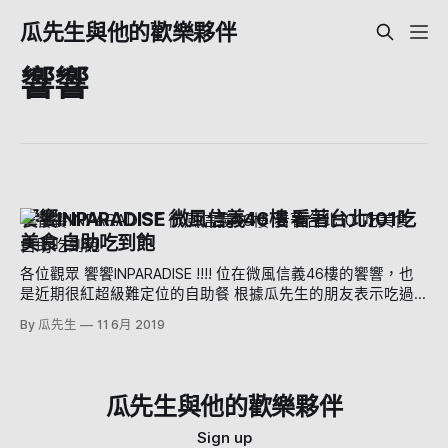
瓜先生與他的歡樂夥伴
響響
饗饗INPARADISE 微風信義46樓 看著台北101吃
美食 自助吃到飽
各位觀眾 饗饗INPARADISE !!!! 位在微風信義46樓的饗響，也
是近期很紅超級難定位的自助餐 根據瓜先生的朋友表示吃過
的都說好棒棒，那今日就讓我們會會他！ 景觀+美食，兩個願
By 瓜先生
11 6月 2019
望一次滿足 好啦先承認，本來是想去45樓莫爾頓牛排館的 但
是看到他的價格.............. 啊~吃他樓上的響響也不錯嘛呵呵呵
呵呵呵呵 但是他也是名副其實的難定，我們只訂到了他的下
午茶位置 饗饗是饗賓餐旅集團下的一個品牌，是的沒錯就是
瓜先生與他的歡樂夥伴
跟饗食天堂同個集團 所以其實就是升級版的響食天堂(欸 裡面
的蛤蠣湯跟牛肉湯都一樣哦哈哈哈哈哈，但是食材的等級有差
Sign up