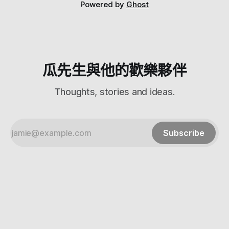
是上面可以固定住就對了) 橡膠也有左右耳XD 耳機外觀有髮絲
Powered by
Ghost
紋的設計，有貼保護貼看不太到 充電孔有加蓋，應該是為了
防汗防水 喔對這東西有IPX5防汗設計，雨天跑步也可以 線控
上就三個按鈕，音量大小聲，撥放/暫停鍵 第一次開機要配對
很簡單，按住中間開機就開始配對了，就跟你買的任何藍芽裝
置差不多 看到出現"TT-BH07"就可以配對了 (我的藍芽還真
多.
瓜先生與他的歡樂夥伴
Thoughts, stories and ideas.
Subscribe