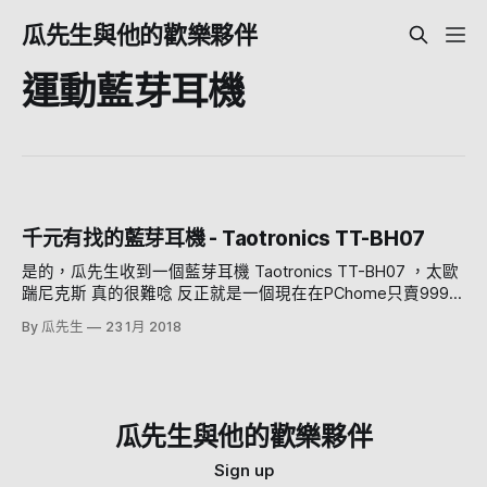
瓜先生與他的歡樂夥伴
運動藍芽耳機
千元有找的藍芽耳機 - Taotronics TT-BH07
是的，瓜先生收到一個藍芽耳機 Taotronics TT-BH07 ，太歐
踹尼克斯 真的很難唸 反正就是一個現在在PChome只賣999的
藍芽耳麥 比起之前瓜先生用的Sony SBH80還要便宜好多啊.....
By 瓜先生
23 1月 2018
(兩千五) 那他用起來到底如何呢我們來看看 盒子小小的，簡
單乾淨 看圖說故事的話應該是說裡面有耳機、說明書、充電
線之類的 恩打開果然沒錯，還多付了一個收納袋給你 還有可
以替換大小的耳塞 話說這耳塞真的要找適合自己的用，像是
瓜先生左耳要用小號的，右耳反而是中號的，戴合適效果差很
瓜先生與他的歡樂夥伴
多 本體長這樣，頗簡單的，中間是磁性的可以吸起來 有耳掛
的設計，帶著跑步的時候比較不容易掉(是叫做耳掛嗎?反正就
Sign up