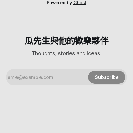
就知道有多小了 基本上就是幾個重點 * 真的很小，但是很吵 *
Powered by
Ghost
真的會熱，實測溫度可以到45度 * 50公分內可以用 * CP值滿
高的 我覺得是還滿值得買的，畢竟小而且實用 可以順便幫我
的粉專按個讚，才可以看到最新文章 我們下回見！
瓜先生與他的歡樂夥伴
Thoughts, stories and ideas.
Subscribe