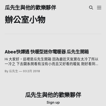
瓜先生與他的歡樂夥伴
辦公室小物
Abee快譯通 快暖型迷你電暖器 瓜先生開箱
Hi 大家好，這裡是瓜先生開箱 因為最近天氣實在太冷了所以
一冷之 下去闢系鬨看有沒有小而且又好看的暖氣 剛好看到這
個，才賣800，就決定買回來試試看 如果你想看影片版的，可
By 瓜先生
03 2月 2018
以看這裡 它的外觀很小，設計也很簡單 其實看起來比較像音
響XD 表面的質感就是塑膠，就...很廉價的塑膠 網子是金屬的
底部有防滑墊跟防傾倒 開關在後面，其實用了一天我覺得 這
個開關的位置真的很爛 因為前面會燙，開關就在後面的底部
所以你的手一定要伸到他的後面， 很容易被燙到 打開的時候
瓜先生與他的歡樂夥伴
旁邊有個指示燈會亮 其實就是這樣，他就是用個風扇把裡面
PTC的熱吹出來 (不知道風扇壞了會怎樣....) 看看這比例應該
Sign up