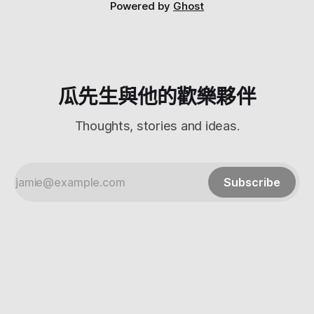
滿小的 因為我們只是要來延伸wifi訊號，所以網路線不用插 插
Powered by
Ghost
好之後，等她一下就可以在手機裡面看到他的wifi 連上去，然
後根據說明書打開網址（其實它會自動打開） 按照上面操作
一步一步走，會要你選模式 還滿簡單的 設定好後他會自己測
試連線 設定完成之後他會自動重開 這樣就可以用啦，簡單吧
我們也來做個測試 基本上比原本的速度快了約10Mbps有，Pin
瓜先生與他的歡樂夥伴
Thoughts, stories and ideas.
Subscribe