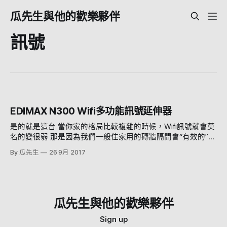
瓜先生與他的歡樂夥伴
訊號
EDIMAX N300 Wifi多功能訊號延伸器
是的就是這台 當你家的格局比較複雜的時候，Wifi訊號就會莫
名的變很弱 那是因為我們一般住家用的磚牆隔間會“有效的”遮
蔽Wifi訊號 所以你就會有種覺得我家這麼小怎麼訊號還這麼差
By 瓜先生
26 9月 2017
的感覺 這時候你就需要這種訊號延伸器啦 其實他就是一個wifi
基地台，但是有訊號橋接的功能（許多基地台都有這種功能）
今天剛好在Costco看到，也不貴就買來試試 EDIMAX的訊號延
升器！！ 長這樣 這樣 因為他很小一個，外出當AP用應該也不
是問題（不過現在飯店應該都有wifi了） 盒子很大，打開超小
瓜先生與他的歡樂夥伴
一個XD 下面就是附件，網路線等等 沒有電源線，因為直接整
合在主機上了 好那我們就來試用啦 插上插頭之後長這樣，是
Sign up