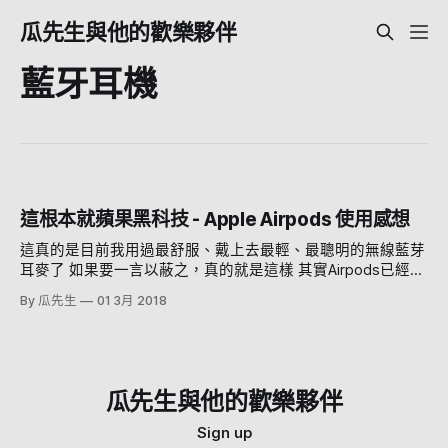
瓜先生與他的歡樂夥伴
藍牙耳機
這根本就蘋果黑科技 - Apple Airpods 使用感想
這真的是目前我用過最舒服、戴上去最輕、最聰明的無線藍芽
耳麥了 如果要一言以蔽之，真的就是這樣 其實Airpods已經出
了很久了，那為什麼瓜先生現在才買呢？ 因為 貴。 真的貴。
By 瓜先生
01 3月 2018
這耳機少說也要5,000台票啊，在掙扎許久之後 考慮到我有蘋
果全家桶（iPhone,Mac,iPad），用這個耳機應該很有競爭力
（！？？！ 所以就買了 呵呵 好啦。 我覺得這東西真的展現了
水果店的能力 首先你看到他的外表一定會問（瓜先生戴了兩
天了，真的一直被問） 1.會不會很容易掉啊？2.麥克風這麼
瓜先生與他的歡樂夥伴
遠，收音清楚嗎？3.音質好不好啊？ 那這邊可以先跟你講， 1.
令人不可置信的 不會掉 真的 目前帶了兩天了 跑步、騎自行車
Sign up