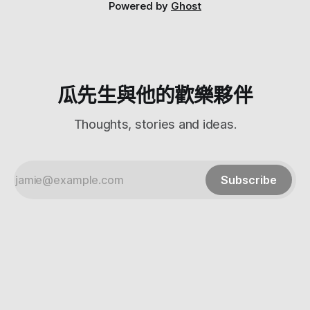
都不會掉。2.收音很神奇的清楚，包括戴著安全帽還是很清楚
Powered by
Ghost
（！！！）3.音質比Sony SBH-80好 那讓我們來娓娓道來 1.外
觀 基本上跟頻果耳機長得一樣，
瓜先生與他的歡樂夥伴
Thoughts, stories and ideas.
Subscribe