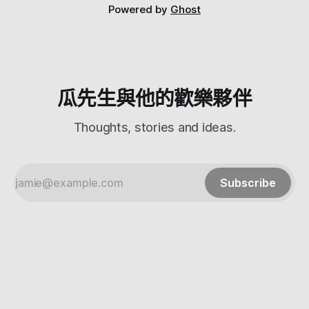
醬!!!! 而且層次很豐富，不會死甜 其他的麵包種類也非常多，
Powered by
Ghost
價格也很平實不會很貴 很想每個都拿一個XD 準備到櫃台結帳
發現他還有賣動物造型熊貓餅乾!!!!!! 二話不說馬上拿了一個 這
次瓜先生總共買了這些 在結帳的時候發現還有堤供熱咖啡~ 鎮
是太佛心了，而且旁邊還有糖可以加XD 櫃檯的設計也很不錯
那就歡迎大家來買買看啦 新北市中和區圓通路291巷2號1F 紛
絲團按我 我們下回見啦！
瓜先生與他的歡樂夥伴
Thoughts, stories and ideas.
Subscribe