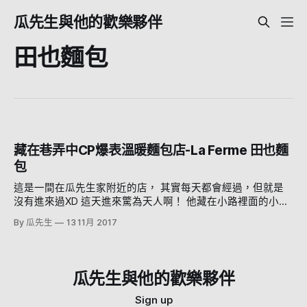
瓜先生與他的歡樂夥伴
田也麵包
藏在巷弄中CP爆表溫暖麵包店-La Ferme 田也麵
包
這是一間在瓜先生家附近的店， 其實每天都會經過，但就是
沒有進來過XD 這天進來驚為天人啊！ 他藏在小路裡面的小巷
子裡，如果你沒彎進來絕對不知道 但是看這外觀就是不一樣
By 瓜先生
13 11月 2017
啊，霸氣外露 感覺就是有設計過的店面，溫暖的氛圍明亮的
店面 櫥窗也不馬虎，簡直就是台北市東區小店的規格 推開店
門走進去一看 WOW 哇喔這設計跟擺設，質感滿分啊 這是我
目前看過最有感覺的麵包店設計了 但是設計是一回事，麵包
瓜先生與他的歡樂夥伴
好不好吃就是重點了 他有賣這個很可愛的小麵包 本來以為大
概就是甜甜圈的感覺，回家咬下去才發現 裡面還有卡士達
Sign up