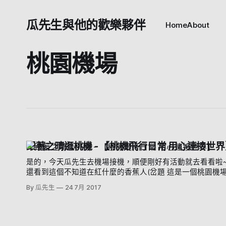
瓜先生與他的歡樂夥伴
Home
About
桃園機場
跟著之晴逛桃機 - 【桃機飛行日常 用心連接世界
是的，今天瓜先生去機場接機，順便剛好有活動就去看看啦~ 因為要接從沖繩玩回來的瓜弟的關係，就到機場拜訪一下太陽王SunnyMa 
還看到這個不知道在紅什麼的香蕉人(岔題 這是一個桃園機場舉辦的活動 活動官網點我 辦在第二航廈的入境大廳，義美攤位的對面 看到一
個橘色的貨櫃就是他了 好的，那我們現場交給在現場的歡樂夥伴 太陽王(紅箭頭處) 總之呢，就是介紹桃園機場的工作人員的一個活動喔 每
By 瓜先生
24 7月 2017
天有限量的免費轉蛋可以轉 有T-shirt，還有明信片啊筆記本磁鐵之類的 聽說這位是主角Fun先生 (我一直聽成方先生) 現場還有VR跟平板讓
你玩一下 重點就是在這裡 解說在機場的每個職業啦，不只空姐喔，地勤還有服務人員也很重要 這裡就是一些未來展望啊 聽說 2020年第三
航廈可以蓋好 究竟是命運的作弄，還是....咳 好啦總之如果最近剛好要到機場的小夥伴們 可以來玩一下啊~ 展期只到9/26喔 喔對 然後請支
持瓜先生歡樂夥伴粉絲團 >>> 按我加入粉絲團