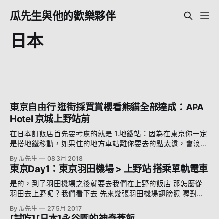
瓜先生與他的歡樂夥伴
日本
東京自由行 逛街採買賞櫻看熊貓全部達成：APA
Hotel 京城上野站前
在日本訂飯店首先要考慮的就是 1.地鐵站：因為在東京你一定
是搭地鐵移動，如果住的地方車站離你要去的點太遠，會浪費
很多車程時間 2.地鐵站離你的飯店距離：我覺得這超重要，因
By 瓜先生
08 3月 2018
為你一定會買很多東西(?)，所以把他扛回家的路程當然越短越
東京Day1：東京羽田機場 > 上野站 搭乘單軌電車
好 3.周邊方不方便：習慣台灣方便的我們，當然附近一定要有
便利商店!!!!不過在日本完全不用擔心沒便利商店，因為有很多
是的，到了羽田機場之後就要去我們在上野的飯店 那怎麼從
販賣機XD 好啦，其實本來要訂的飯店是 APA 上野站，以為離
羽田去上野呢？我們看下去 先來幾張羽田機場翅膀照 喔對
上野站比較近 (啊不然怎麼叫上野站) BUT 事情果然沒那麼單
了，羽田機場還有很有特色的小店街 好的，一出機場你可以
By 瓜先生
27 5月 2017
純 但是看了地圖發現 ....... 京成上野站比較近啊！！！而且就
跟隨著指標來到東京單軌電車 怎麼認呢？認這個長得很像知
[試吃][日本]永谷園的神奇蓋飯