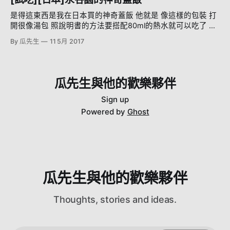
在公園旁邊啊！！！ 而且還有無敵窗景啊！！！ 當然是要訂
名公仔的圖案 >> Monorail 先從入境大廳出來～ 搭個電梯之
京成上野站啦，價錢也不會差很多，但是景觀加倍 而且如果
後 就可以看到這些藍藍的機台 看不懂日文沒關係，一直跟著
是得這東西是我在日本買的神奇蓋飯 他就是 像這樣的包裝 打
你是從成田機場搭機場線來的，剛好會到京成上野站一出口就
這個標誌走你就可以看到這些機台 這時候你就會問啦，到底
開很像湯包 照說明書的方法要搭配80ml的熱水就可以吃了 沖
到了！ 坐到上野站的話就可以這樣走過去，大概5分鐘就到
是要怎麼買呢？單程票、一日券、三日券 我的答案是！懶人
沖沖... 泡開之後長這樣 超神奇! 然後倒到飯上就可以吃了 當啷
By 瓜先生
11 5月 2017
了，很近 還有！他周 圍 超 好 逛，而且離上野公園跟上野動
法，買西瓜卡就對了！ 但是西瓜卡要怎麼買？ 某瓜不會日
~蓋飯出現 日本的食品工業真的是很神奇的存在 其實我還有買
物園超近(其實就是在旁邊) 旁邊就是阿美橫町商店街，然後還
文，看著螢幕研究了半天 最後發現 ......有英文啊 按下英文之
另外一個親子丼的，但是 真的太好吃了 所以馬上就被我拍完
有超市、走一個街區就有唐吉軻德 如果你是要賞櫻(上野公園)
後一切都明朗了 （好像有些車站的機台還有中文的） 總之我
忘了拍照XDDDD 完美還原雞肉啊，太神了 如果下次去日本有
們要離開的時候發現，有中國人去問服務人員 中：請問這怎
看到我一定會買 我們下回見！
瓜先生與他的歡樂夥伴
麼買？ 服務：你就如此這般如此這般... 咦？ 原來服務人員是
中國人啊啊啊啊啊啊啊啊 那我剛剛在那邊幹嘛 囧 好，總之是
Sign up
買到西瓜卡了 這東西在未來的幾天真的很好用，就跟悠遊卡
Powered by
Ghost
一樣 可以刷便利商店，所有的電車系統，
瓜先生與他的歡樂夥伴
Thoughts, stories and ideas.