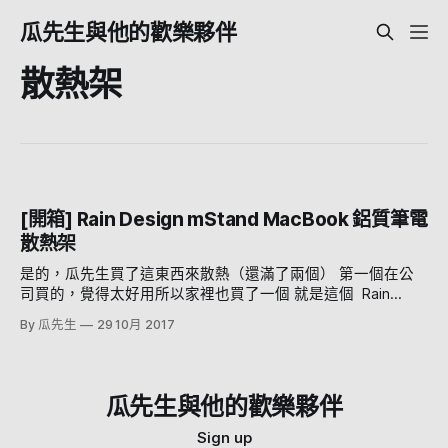
瓜先生與他的歡樂夥伴
散熱架
[開箱] Rain Design mStand MacBook 鋁質筆電
散熱架
是的，瓜先生買了這東西來散熱（還滿了兩個） 第一個在公
司買的，覺得太好用所以家裡也買了一個 就是這個 Rain
Design mStand MacBook 鋁質筆電散熱架 照例還是要來個開
By 瓜先生
29 10月 2017
箱... 這天在辦公室不小心踢到一個箱子（老梗 一打開，哇～
這不是我想要的 買的散熱架嗎 拿出來長這樣 箱子沒什麼特別
的，打開它吧 一打開就有水滴的Logo，請認明Rain Design 側
面圖長這樣，其實不薄喔，而且很硬 你用手是很難讓他變形
瓜先生與他的歡樂夥伴
的（廢話不然怎麼放Macbook 放在桌上也很穩，不會搖搖晃
晃 本身是一整塊鋁合金，所以有一定的重量 糟了桌下的垃圾
Sign up