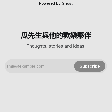
被拍到了XD 後面有一個整線用的圓孔 那我們就來放放看啦 這
Powered by
Ghost
是瓜先生放在辦公室的版本，是銀色的（另外一個版本是深灰
色的） 基本上放上13"的Macbook Pro不會有什麼問題，放到
17"也很穩（這是13"的) 但是有一點要注意就是用這個的話，
瓜先生與他的歡樂夥伴
Thoughts, stories and ideas.
Subscribe