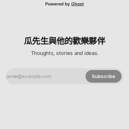
就會判斷是不是符合FB的文字覆蓋規則 但是我使用中發現其
Powered by
Ghost
實也不是太準確 同一張圖片上傳有時候會過有時候不會過 反
正至少多一個工具可以在下廣告前先檢查一下啦 為同是小編
的你我加油 可以順便幫我的粉專按個讚，才可以看到最新文
章 我們下回見！
瓜先生與他的歡樂夥伴
Thoughts, stories and ideas.
Subscribe