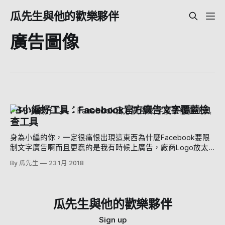
瓜先生與他的歡樂夥伴
廣告圖像
FB小編好工具：Facebook官方廣告文字覆蓋檢
查工具
身為小編的你，一定很痛恨出現這東西為什麼Facebook要限
制文字廣告啊而且更蠢的是我有時候上廣告，廠商Logo放太
大也被認為是文字.........廣告全部都設定好了，結果跟你說文
By 瓜先生
23 1月 2018
字比例太高無法刊登，真是無數千言萬語想送給FB沒有記錯的
話，FB廣告圖像規定的是文字比率不能超過20% （天啊有夠
少）但是誰會去算自己的文字比率有多少啊？當然最好的方式
就是不要出現文字啦好啦反正，FB官方就出了一個可以幫你再
瓜先生與他的歡樂夥伴
送出前檢查廣告圖像覆蓋文字的比例 登登 -- 文字覆蓋檢查工
具 使用方式非常簡單，按下上傳把你的廣告圖片上傳上去 他
Sign up