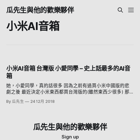
瓜先生與他的歡樂夥伴
小米AI音箱
小米AI音箱 台灣版 小愛同學 – 史上話最多的AI音
箱
她，小愛同學，真的話很多 因為之前有過買小米中國版的悲
劇之後 最近決定小米東西都買台灣版的(雖然東西少很多) 那
剛好小米AI音箱 小愛同學台灣終於有貨啦 外觀應該大家都見
By 瓜先生
24 12月 2018
過了，被說是很像汽水瓶的瓶身 大小比無印良品的精油機還
要高一點 下面很像汽水孔的就是音箱的部分，我想應該是低
音孔啦 還是舊的米家logo 上方的控制面板，圓圓那一圈可以
控制音量（用觸控的） 中間是播放控制，最上面可以關麥克
瓜先生與他的歡樂夥伴
風靜音 上面那一圈會在有動作的時候（聆聽、處理的時候會
發光轉圈） 概念很像.... Detroit become human的LED處理環
Sign up