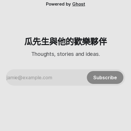
其實還頗帥的XD 底部有預留給電源線走線的空間 好評 那再來
Powered by
Ghost
就是使用啦～ 基本上跟小米的所有東西一樣，都是打開APP來
安裝跟設定 登入小米帳號之後，綁定KKBOX （現在有免費六
個月體驗） 你就可以讓小米控制你家的小米產品啦 不過台灣
版的小米貌似跟中國版的小米少了很多功能 中國版的還有學
習功能，台灣目前就是聽歌跟語音控制，還有天氣之類的 希
望以後更新啦 喔對 還有我問他台灣是不是國家，他會說他聽
瓜先生與他的歡樂夥伴
不懂 （呵呵呵呵呵呵呵）
Thoughts, stories and ideas.
Subscribe