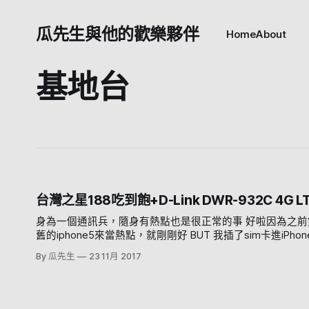
瓜先生與他的歡樂夥伴
Home
About
基地台
台灣之星188吃到飽+D-Link DWR-932C 4G L
身為一個通訊兵，隨身有熱點也是很正常的事 好啦因為之前雙十一嘛，台灣之星就有188吃到飽，瓜先生就搶到一個 那搶到之後本來想說用
舊的iphone5來當熱點，就剛剛好 BUT 我插了sim卡進iPhone5之後發現他怎麼一直都在3G 測速也異常緩慢 後來查了一下資料 iPhone5支援
頻率：LTE ( Band 1、3、5、13、25 ) 台灣之星4G支援頻率: 900/2600 = Band 7、8 ............... 啊啊 啊啊啊啊 啊啊啊啊啊啊 所以我就定了
By 瓜先生
23 11月 2017
登登 為什麼買它呢也沒為什麼 因為他是pchome上面最便宜的4G wifi分享器 ˊ_>ˋ 好！ ＯＰＥＮ！ 嗯？ 這貼紙是什麼 保固卡嗎？ 嗯.....? 好