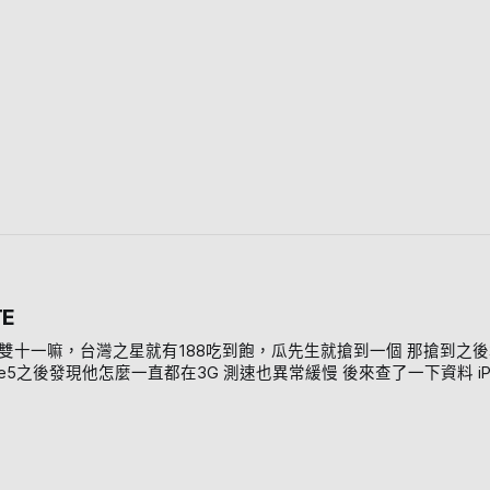
TE
吧不太懂他的意義（丟 裡面所有東西就長這樣 電池、電源線、本體（沒付變壓器） 背面是髮絲紋的設計，