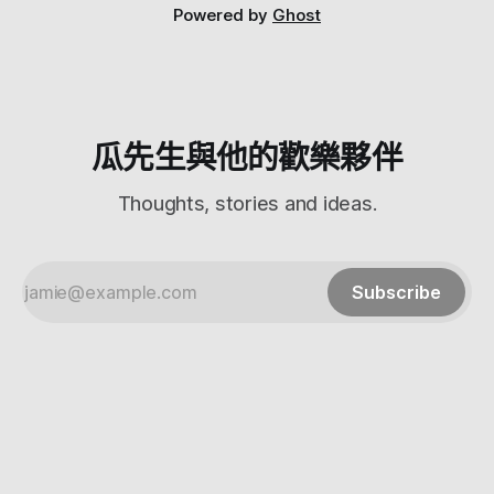
就在公園旁邊啊！！！ 而且還有無敵窗景啊！！！ 當然是要
Powered by
Ghost
訂京成上野站啦，價錢也不會差很多，但是景觀加倍 而且如
果你是從成田機場搭機場線來的，剛好會到京成上野站一出口
就到了！ 坐到上野站的話就可以這樣走過去，大概5分鐘就到
了，很近 還有！他周 圍 超 好 逛，而且離上野公園跟上野動
物園超近(其實就是在旁邊) 旁邊就是阿美橫町商店街，然後還
有超市、走一個街區就有唐吉軻德 如果你是要賞櫻(上野公園)
瓜先生與他的歡樂夥伴
Thoughts, stories and ideas.
Subscribe