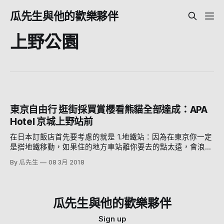
瓜先生與他的歡樂夥伴
上野公園
東京自由行 逛街採買賞櫻看熊貓全部達成：APA
Hotel 京城上野站前
在日本訂飯店首先要考慮的就是 1.地鐵站：因為在東京你一定
是搭地鐵移動，如果住的地方車站離你要去的點太遠，會浪費
很多車程時間 2.地鐵站離你的飯店距離：我覺得這超重要，因
By 瓜先生
08 3月 2018
為你一定會買很多東西(?)，所以把他扛回家的路程當然越短
越好 3.周邊方不方便：習慣台灣方便的我們，當然附近一定要
有便利商店!!!!不過在日本完全不用擔心沒便利商店，因為有很
多販賣機XD 好啦，其實本來要訂的飯店是 APA 上野站，以為
瓜先生與他的歡樂夥伴
離上野站比較近 (啊不然怎麼叫上野站) BUT 事情果然沒那麼
單純 但是看了地圖發現 ....... 京成上野站比較近啊！！！而且
Sign up