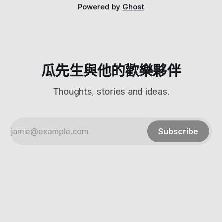
好了。 過程超快，就機器給他，填單，換新機 用了不到十分
Powered by
Ghost
鐘就完成了 Dlink的保固還是不錯啦！ 可以順便幫我的粉專按
個讚，才可以看到最新文章 我們下回見！
瓜先生與他的歡樂夥伴
Thoughts, stories and ideas.
Subscribe