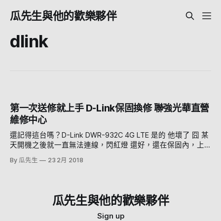
瓜先生與他的歡樂夥伴
dlink
第一次送修就上手 D-Link保固換修 聯強光華直營
維修中心
還記得這台嗎？D-Link DWR-932C 4G LTE 是的 他壞了 囧 某
天開機之後就一直無法連線，閃紅燈 還好，還在保固內，上
網查一查發現最近的維修點是光華聯強直營店 就決定走一趟
By 瓜先生
23 2月 2018
看看啦 其實可以直接寄給D-link維修，但是寄過去要時間還要
等他寄回來 不如直接去直營維修中心看看 聯強光華離光華商
場很近（啊不然怎麼叫光華...） 光華商場過市民大道之後就可
以看到招牌了 門口就是普通的商辦大樓 維修中心在2樓，走樓
瓜先生與他的歡樂夥伴
梯上去 抽號碼牌 今天人不多，馬上就輪到我了 服務人員看了
看，馬上就填單了XD 直接換了一個庫存給我 然後....然後就換
Sign up