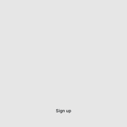
很素席的第二天帶去辦公室還是很好用，換了一點
Sign up