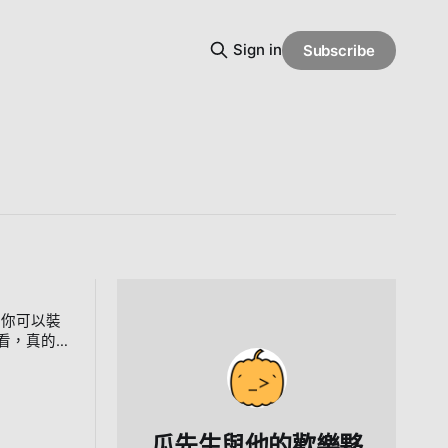
Sign in
Subscribe
說你可以裝
看，真的不
綁帶的材
什麼問題
節點很多，什
滿不過這有個
瓜先生與他的歡樂夥
到這是很有