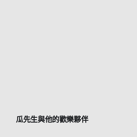
彈性的潛水布，用力拉一下還是可以勉強蓋起來看起來還是
瓜先生與他的歡樂夥伴