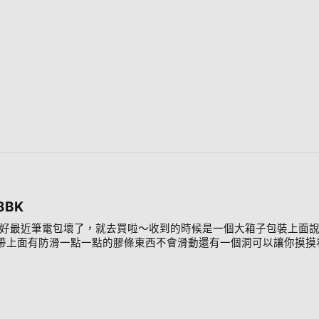
8BK
剛好最近筆電包壞了，就去買啦～收到的時候是一個大箱子包裝上面
帶上面有防滑一點一點的膠條東西不會滑動還有一個洞可以讓你摸摸
的就直接長這樣ＸＤ這次買的是13吋的，放個iPhone5當比例尺近看
平板或是筆電的空間內層是絨布，放個Macbook跟ipad不會有
重點啦那個綁帶到底好不好用？我只能說超好用鬆緊度適中，又有防滑而且
Phone、GoPro(???)、汽車鑰匙、各種轉接頭跟線都還沒有很
是我放的東西太厚了，所以布太短碰不到後面的魔鬼沾但是剛剛有提