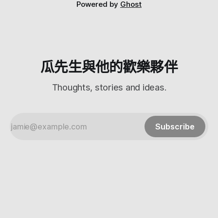
台OBIKE長這樣（圖片取自官網） 那他是怎麼知道自己位置的
Powered by
Ghost
呢？我們可以看到後輪上方有個太陽能板 應該就是他了吧？
應該有GPS吧？可是如果有GPS的話要怎麼跟總部回報位置？
OBIKE有錢到可以在每一台車上都裝4G用網路回報嗎？還是用
wifi？ 當然不可能。 仔細看的話那個太陽能板下面連接著腳踏
車鎖 所以他就 只是個藍芽腳踏車鎖而已 ，毫無反應，就只是
個藍牙 所以OB
瓜先生與他的歡樂夥伴
Thoughts, stories and ideas.
Subscribe