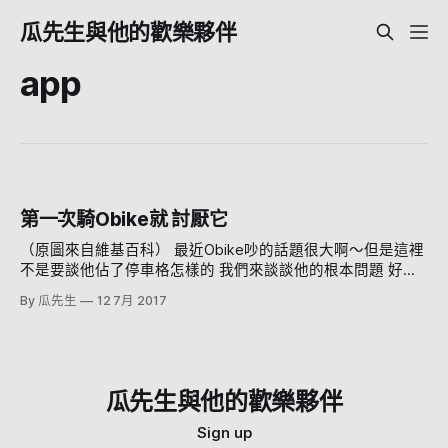
瓜先生與他的歡樂夥伴
app
第一次騎Obike就 討厭它
（原圖來自維基百科） 最近Obike吵的話題很大啊～但是這裡
不是要談他佔了停車格怎樣的 我們來談談他的根本問題 好不
好用。 首先這東西要從 運作原理 說起，照官網的說法，你可
By 瓜先生
12 7月 2017
以在他的app看到所有單車的位置 然後用預約的方式先預約，
之後去單車上面掃QR CODE就可以借車 聽起來很簡單吧？ 但
是 代誌絕對不是你所想的這麼簡單 ， 剛開始你會覺得他怎麼
這麼神可以隨時知道哪裡有車 直到你照APP上的位置去找車
才發現根本不是那麼一回事。 APP顯示的位置根本沒車
瓜先生與他的歡樂夥伴
啊！！！！ 怎麼會這樣，存心騙人嗎？ 為了發揮社會科學研
究生的研究精神，那我們又要回到OBIKE的運作原理上了。 一
Sign up