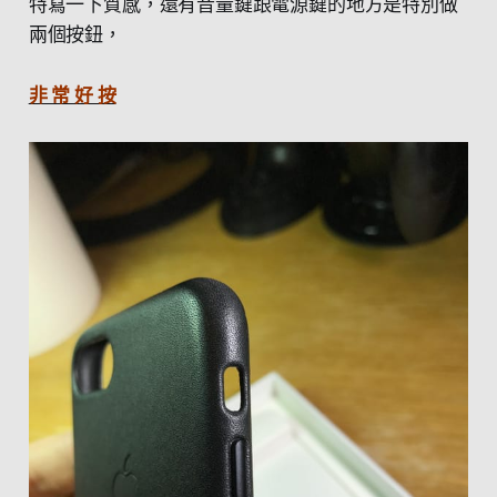
特寫一下質感，還有音量鍵跟電源鍵的地方是特別做
兩個按鈕，
非 常 好 按