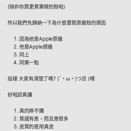
(除非你買更貴軍規的殼啦)
所以我們先歸納一下為什麼要買原廠殼的原因
因為他是Apple原廠
他是Apple原廠
同上
同第一點
這樣 大家有清楚了嗎? (´・ω・)つ旦 (喂
好啦認真講
真的摔不爛
質感有差，而且差很多
皮質的是用真皮