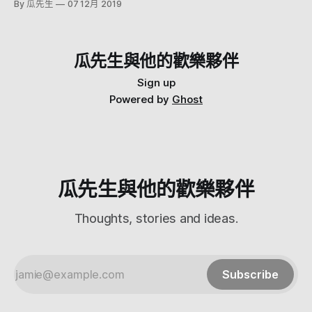
By 瓜先生
07 12月 2019
電控制的，菜單上會有建議的火力指南 燒肉爐很可愛，真的
道這東西幹嘛要防摔啦...) 打開箱子可以看到一個緊語 "搬運系
很小 兩旁有排煙功能，所以沒什麼燒肉味 底部也有接油盤，
統時請務必關閉電源，以免無意輸出音效"!!?!?!? 這啥意思，
也沒有什麼煙 一些指南 付了五種醬跟海鹽 不過我還是用海鹽
阿不就是個音箱嗎是有啥音效 Google 了一下發現，不快是索
跟沾肉醬油比較多 味增醬，明顯的味增味，略鹹 就是一般的
尼大法.... 這音箱可以藉由拍打發出音效.... 我沒嘴砲，你看人
瓜先生與他的歡樂夥伴
日式燒肉醬 鹽+水的感覺 倒出來就是蒜泥XD，有加鹽的感覺
家還有特別的名字叫做 Party Booster 還有官方影片... 這PM到
海鹽，會鹹 這夾子真的很好用 上菜啦 但是這時候發現有抽屜
底是嗑了什麼想出這功能.... 看了網友評論 原來不是只有我這
Sign up
抽屜放了餐具組 這次點了大碗飯的牛五花+松阪豬套餐(
樣想嘛XDDDDD 到底嗑了什麼 不塊是索尼大法 好我們繼續開
Powered by
Ghost
箱 裡面打開長這樣 非常簡單的IKEA式說明 他可以控制燈光，
還可以跟相同的音箱組成陣列 是要多大聲 好啦主體終於出來
了 外觀特別的是全部都是使用網狀纖維的材質，據說是為了
防水防塵 髒了可以直接拿去沖水 主要的控制在上面，按一下
電源就開了，長按是配對 背後有一個防水蓋，
瓜先生與他的歡樂夥伴
Thoughts, stories and ideas.
Subscribe