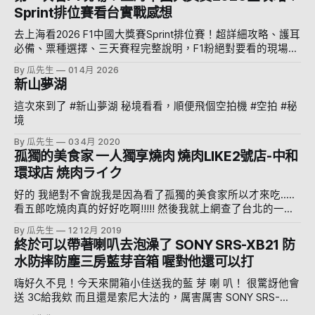
Sprint排位賽看台實戰感想
去上海看2026 F1中國大獎賽Sprint排位賽！超詳細攻略、護耳
必備、票種選擇、三天賽程完整說明，F1粉絕對要看的現場紀
錄。
By 瓜先生
01 4月 2026
新山夢湖
這次來到了 #新山夢湖 秘境看看，順便飛個空拍機 #空拍 #秘
境
By 瓜先生
03 4月 2020
孤獨的美食家 一人獨享燒肉 燒肉LIKE2號店-中和
環球店 焼肉ライク
好的 我絕對不會說我是因為看了孤獨的美食家所以才來吃.....
看五郎吃燒肉真的好好吃啊!!!!! 然後我就上網查了台北的一人
燒肉 剛好中和環球開了燒肉LIKE 主打的就是一人燒肉!!!!!! 所
By 瓜先生
12 12月 2019
以就。 他在中和環球B1，原本爭鮮的位置 (隔壁有壽司郎難怪
終於可以帶著喇叭去泡澡了 SONY SRS-XB21 防
沒爭鮮) 很幸運地平日中午只有一點點人，幾乎不用排隊 座位
水防摔防塵三房藍芽音箱 喔對他還可以打
區是這樣，除了一人的位置還有四人跟雙人座位，可以大家一
起來燒肉 外外看過去的單人座位區 等了五分鐘就等到位置
嗨好久不見！今天來開箱小佳送我的藍 芽 喇 叭！ 很驚訝他會
了，很幸運 單人座位區就長這樣，一個小小很可愛的燒肉爐
送 3C給我欸 而且還是索尼大法的，厲害厲害 SONY SRS-
會給你一個QR CODE，然後用手機掃描去線上點餐 火力是用
XB21，不只是喇叭，還是防水防塵IPX7啊！還防摔 (我是不知