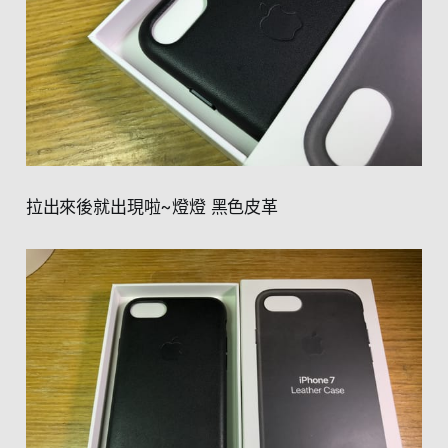
拉出來後就出現啦~燈燈 黑色皮革