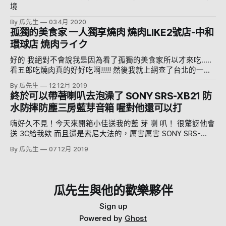
境
By 瓜先生
03 4月 2020
孤獨的美食家 一人獨享燒肉 燒肉LIKE2號店-中和
環球店 焼肉ライク
好的 我絕對不會說我是因為看了孤獨的美食家所以才來吃.....
看五郎吃燒肉真的好好吃啊!!!!! 然後我就上網查了台北的一人
燒肉 剛好中和環球開了燒肉LIKE 主打的就是一人燒肉!!!!!! 所
By 瓜先生
12 12月 2019
以就。 他在中和環球B1，原本爭鮮的位置 (隔壁有壽司郎難怪
終於可以帶著喇叭去泡澡了 SONY SRS-XB21 防
沒爭鮮) 很幸運地平日中午只有一點點人，幾乎不用排隊 座位
水防摔防塵三房藍芽音箱 喔對他還可以打
區是這樣，除了一人的位置還有四人跟雙人座位，可以大家一
起來燒肉 外外看過去的單人座位區 等了五分鐘就等到位置
嗨好久不見！今天來開箱小佳送我的藍 芽 喇 叭！ 很驚訝他會
了，很幸運 單人座位區就長這樣，一個小小很可愛的燒肉爐
送 3C給我欸 而且還是索尼大法的，厲害厲害 SONY SRS-
會給你一個QR CODE，然後用手機掃描去線上點餐 火力是用
XB21，不只是喇叭，還是防水防塵IPX7啊！還防摔 (我是不知
By 瓜先生
07 12月 2019
電控制的，菜單上會有建議的火力指南 燒肉爐很可愛，真的
道這東西幹嘛要防摔啦...) 打開箱子可以看到一個緊語 "搬運系
很小 兩旁有排煙功能，所以沒什麼燒肉味 底部也有接油盤，
統時請務必關閉電源，以免無意輸出音效"!!?!?!? 這啥意思，
也沒有什麼煙 一些指南 付了五種醬跟海鹽 不過我還是用海鹽
阿不就是個音箱嗎是有啥音效 Google 了一下發現，不快是索
跟沾肉醬油比較多 味增醬，明顯的味增味，略鹹 就是一般的
尼大法.... 這音箱可以藉由拍打發出音效.... 我沒嘴砲，你看人
瓜先生與他的歡樂夥伴
日式燒肉醬 鹽+水的感覺 倒出來就是蒜泥XD，有加鹽的感覺
家還有特別的名字叫做 Party Booster 還有官方影片... 這PM到
海鹽，會鹹 這夾子真的很好用 上菜啦 但是這時候發現有抽屜
底是嗑了什麼想出這功能.... 看了網友評論 原來不是只有我這
Sign up
抽屜放了餐具組 這次點了大碗飯的牛五花+松阪豬套餐(
樣想嘛XDDDDD 到底嗑了什麼 不塊是索尼大法 好我們繼續開
Powered by
Ghost
箱 裡面打開長這樣 非常簡單的IKEA式說明 他可以控制燈光，