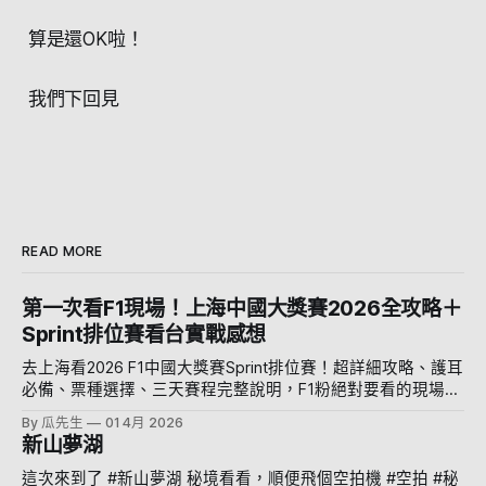
算是還OK啦！
我們下回見
READ MORE
第一次看F1現場！上海中國大獎賽2026全攻略＋
Sprint排位賽看台實戰感想
去上海看2026 F1中國大獎賽Sprint排位賽！超詳細攻略、護耳
必備、票種選擇、三天賽程完整說明，F1粉絕對要看的現場紀
錄。
By 瓜先生
01 4月 2026
新山夢湖
這次來到了 #新山夢湖 秘境看看，順便飛個空拍機 #空拍 #秘